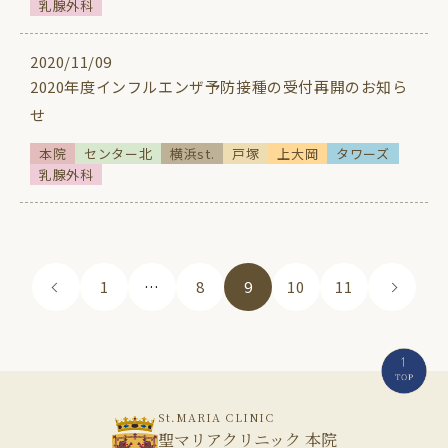
乳腺外科
2020/11/09
2020年度インフルエンザ予防接種の受付再開のお知ら
せ
本院
センター北
横浜st.
戸塚
上大岡
タワーズ
乳腺外科
1
…
8
9
10
11
St.MARIA CLINIC
聖マリアクリニック 本院