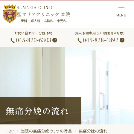
St.MARIA CLINIC
聖マリアクリニック 本院
ー 産科・婦人科・麻酔科・小児科 ー
お問い合わせ・分娩予約
外来予約専用
（24H自動音声対応）
045-820-6303
045-828-4892
無痛分娩の流れ
TOP
当院の無痛分娩の5つの特長
無痛分娩の流れ