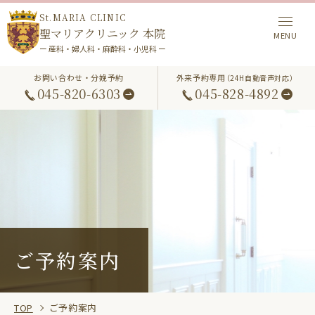
St.MARIA CLINIC
聖マリアクリニック 本院
ー 産科・婦人科・麻酔科・小児科 ー
お問い合わせ・分娩予約
外来予約専用
（24H自動音声対応）
045-820-6303
045-828-4892
ご予約案内
TOP
ご予約案内